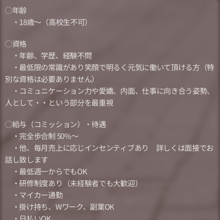
◯年齢
・18歳〜（高校生不可）
◯資格
・年齢、学歴、経験不問
・最低限の常識があり笑顔で明るく元気に働いて頂ける方（特
別な資格は必要ありません）
・コミュニケーション力や愛嬌、内面、仕事に向き合う姿勢、
人として・・という部分を最重視
◯給与（コミッション）・待遇
・完全歩合制 50%〜
・他、毎月売上に応じインセンティブあり 詳しくは面接でお
話し致します
・最低週一からでもOK
・研修制度あり（未経験者でも大歓迎）
・マイカー通勤
・掛け持ち、Wワーク、副業OK
・日払いOK