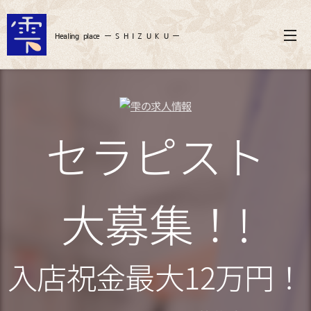
Healing
place ー S
H I Z U K U ー
セラピスト
大募集！!
入店祝金
最大12万
円！