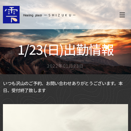
Healing
place ー S
H I Z U K U ー
1/23(日)出勤情報
2022年01月23日
いつも沢山のご予約、お問い合わせありがとうございます。
本
日、受付終了致します