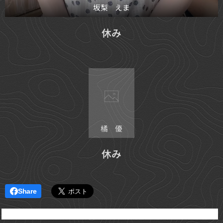
坂梨 えま
休み
橘 優
休み
Share