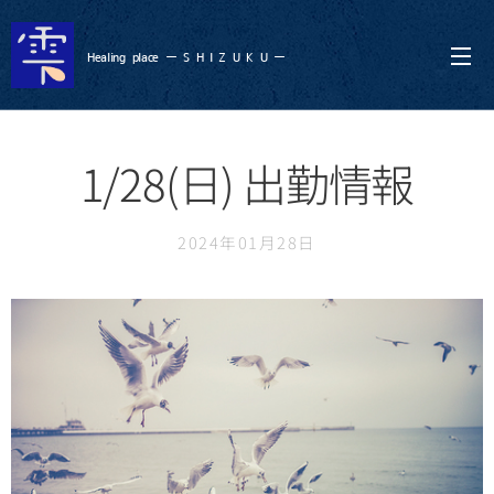
Healing
place ー S
H I Z U K U ー
1/28(日) 出勤情報
2024年01月28日