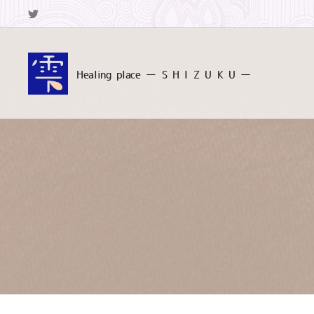
Healing
place ー S
H I Z U K U ー