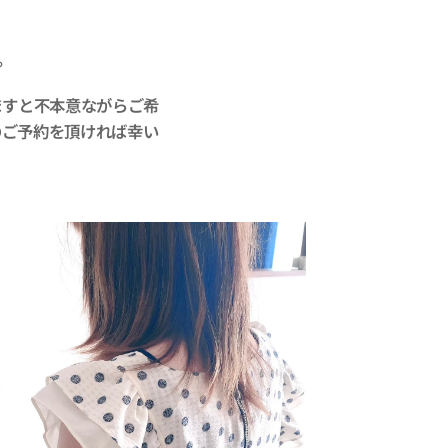
。
ますと不本意ながらご希
のご予約を頂ければ幸い