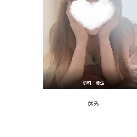
須崎 美波
休み