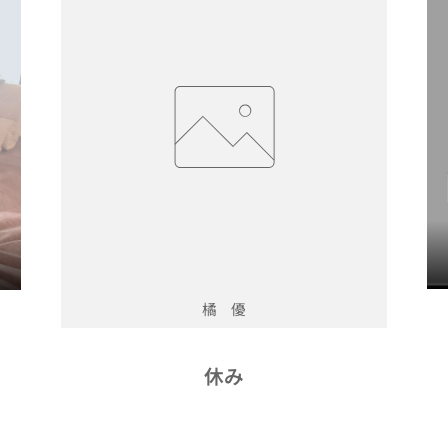
橘 優
休み