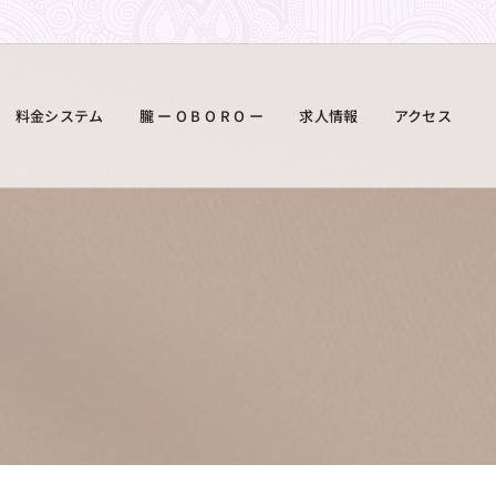
料金システム
朧 ー O B O R O ー
求人情報
アクセス