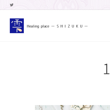
Healing
place ー S
H I Z U K U ー