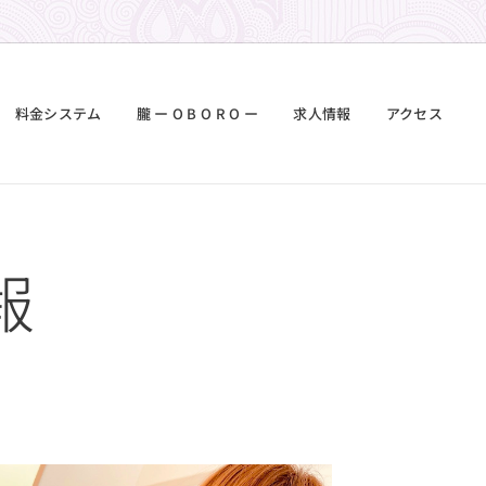
料金システム
朧 ー O B O R O ー
求人情報
アクセス
報