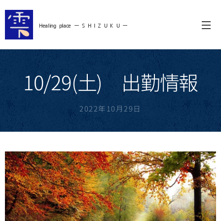
Healing
place ー S
H I Z U K U ー
10/29(土) 出勤情報
2022年10月29日