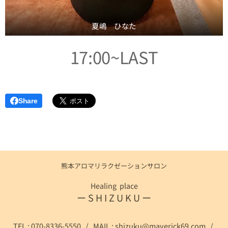
夏嶋 ひなた
17:00~LAST
Share
熊本アロマリラクゼーションサロン
Healing place
ー S H I Z U K U ー
TEL : 070-8336-5550 / MAIL :
shizuku@maverick69.com
/