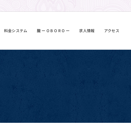
料金システム
朧 ー O B O R O ー
求人情報
アクセス