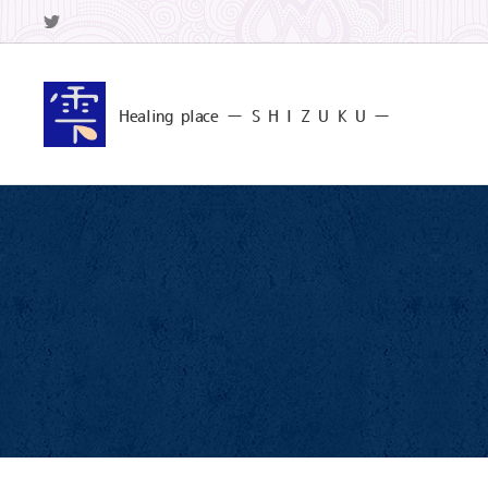
Healing
place ー S
H I Z U K U ー