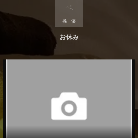
橘 優
お休み