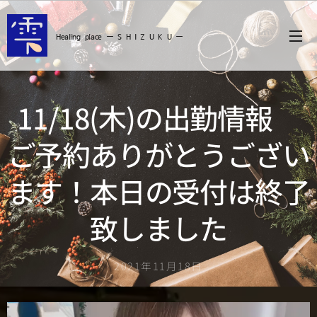
Healing
place ー S
H I Z U K U ー
11/18(木)の出勤情報
ご予約ありがとうござい
ます！本日の受付は終了
致しました
2021年11月18日