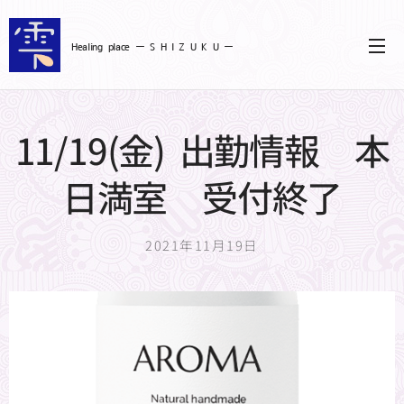
Healing
place ー S
H I Z U K U ー
11/19(金) 出勤情報 本
日満室 受付終了
2021年11月19日