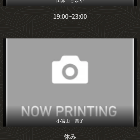
山瀬 きよか
19:00~23:00
小宮山 貴子
休み