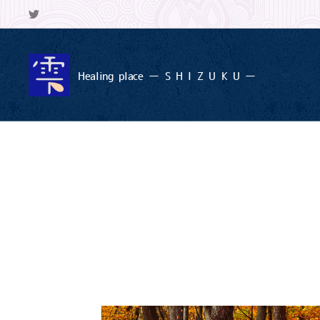
Healing
place ー S
H I Z U K U ー