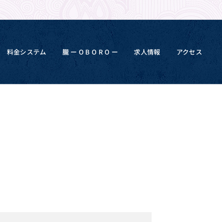
料金システム
朧 ー O B O R O ー
求人情報
アクセス