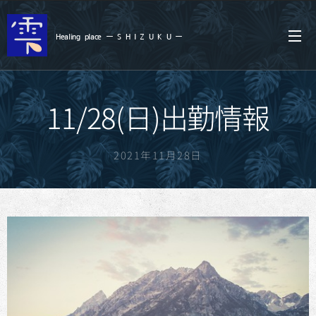
Healing
place ー S
H I Z U K U ー
11/28(日)出勤情報
2021年11月28日