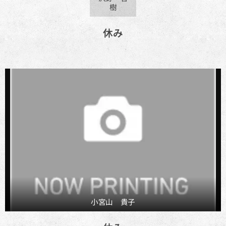
樹
休み
小宮山 貴子