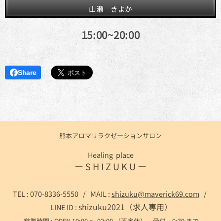
山瀬 きよか
15:00~20:00
Share
熊本アロマリラクゼーションサロン
Healing place
ー S H I Z U K U ー
TEL : 070-8336-5550 / MAIL :
shizuku@maverick69.com
/
shizuku2021（求人専用）
LINE ID :
営業時間 : OPEN 10:00 ～ 02:00 （不定休） 受付 0:30 まで