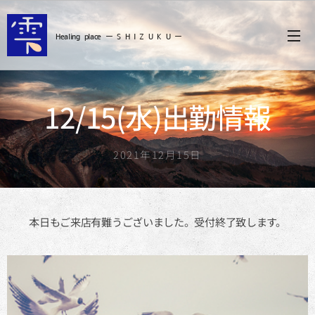
Healing
place ー S
H I Z U K U ー
12/15(水)出勤情報
2021年12月15日
本日もご来店有難うございました。受付終了致します。