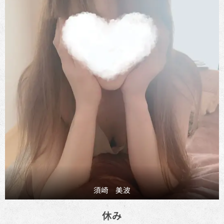
須崎 美波
休み