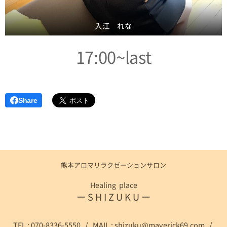
入江 れな
17:00~last
Share
熊本アロマリラクゼーションサロン
Healing place
ー S H I Z U K U ー
TEL : 070-8336-5550 / MAIL :
shizuku@maverick69.com
/