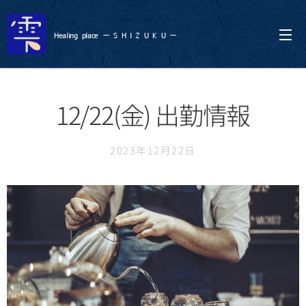
Healing
place ー S
H I Z U K U ー
12/22(金) 出勤情報
2023年12月22日