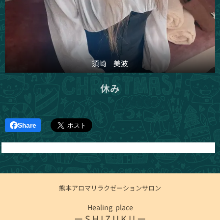
須崎 美波
休み
Share
熊本アロマリラクゼーションサロン
Healing place
ー S H I Z U K U ー