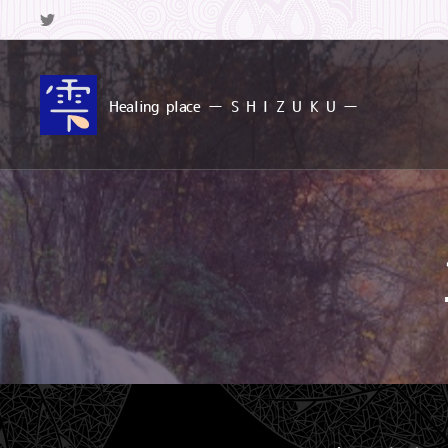
Healing
place ー S
H I Z U K U ー