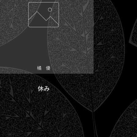
橘 優
休み