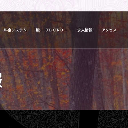
料金システム
朧 ー O B O R O ー
求人情報
アクセス
報