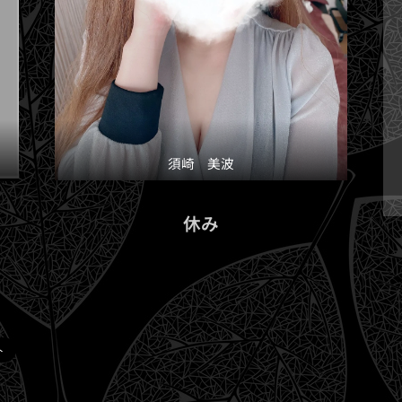
須崎 美波
休み