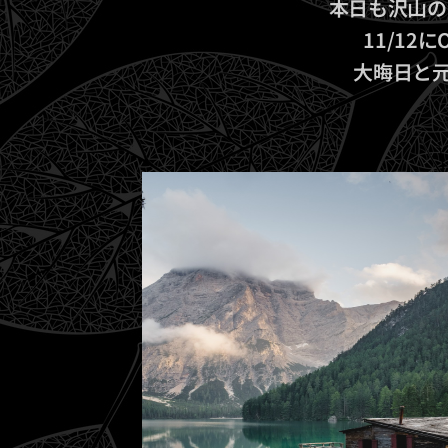
本日も沢山の
11/1
大晦日と