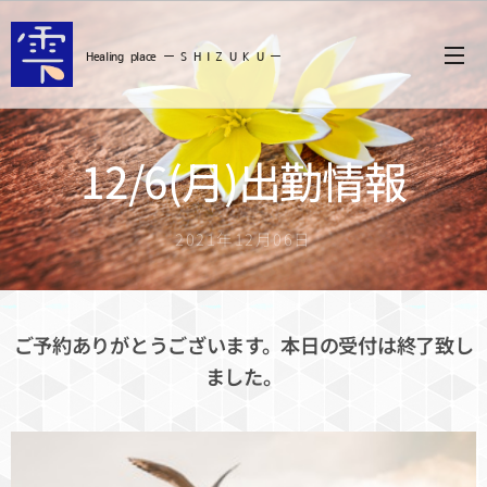
Healing
place ー S
H I Z U K U ー
12/6(月)出勤情報
2021年12月06日
ご予約ありがとうございます。本日の受付は終了致し
ました。