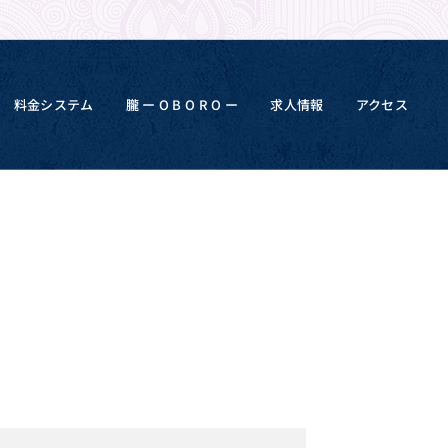
料金システム
朧 ー O B O R O ー
求人情報
アクセス