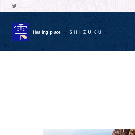
Healing
place ー S
H I Z U K U ー