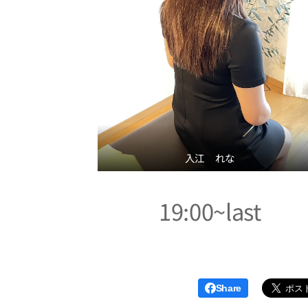
入江 れな
19:00~last
Share