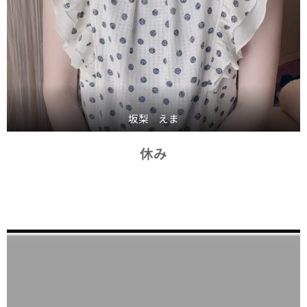
坂梨 えま
休み