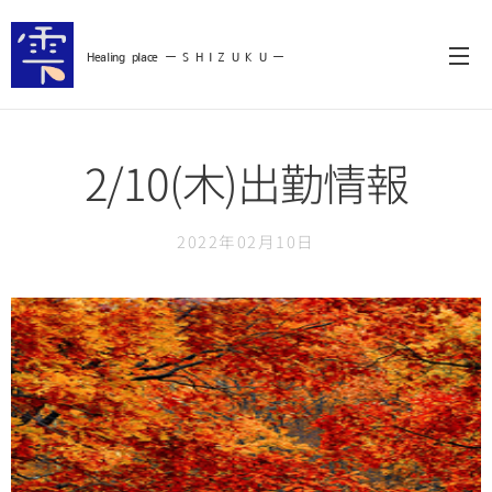
Healing
place ー S
H I Z U K U ー
2/10(木)出勤情報
2022年02月10日