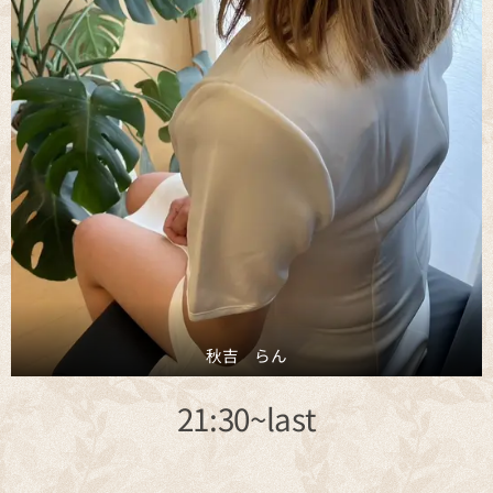
秋吉 らん
21:30~last