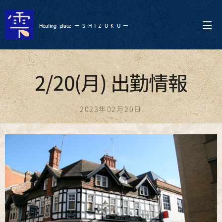
Healing
place ー S
H I Z U K U ー
2/20(月) 出勤情報
2023年02月20日