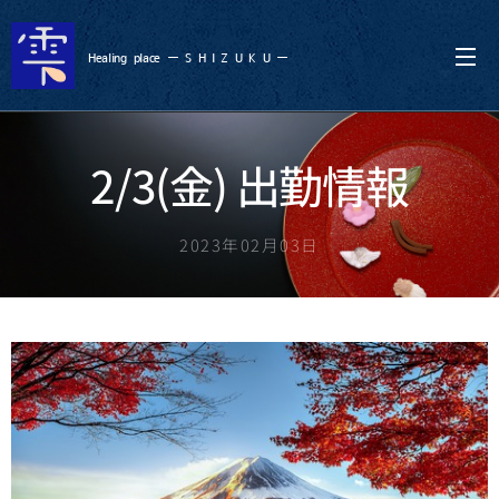
Healing
place ー S
H I Z U K U ー
2/3(金) 出勤情報
2023年02月03日