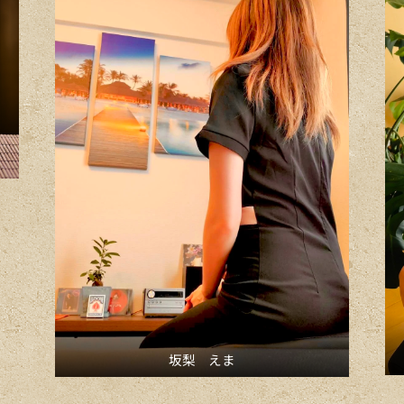
坂梨 えま