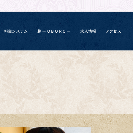
料金システム
朧 ー O B O R O ー
求人情報
アクセス