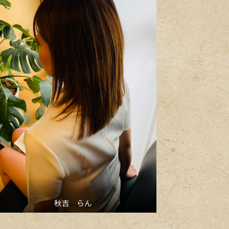
秋吉 らん