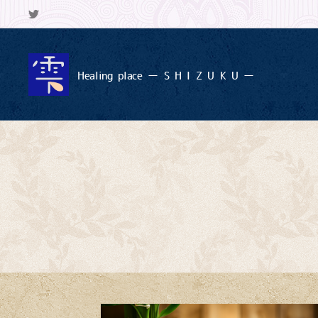
Healing
place ー S
H I Z U K U ー