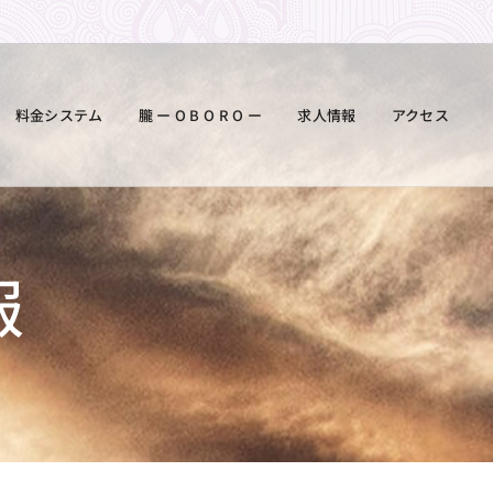
料金システム
朧 ー O B O R O ー
求人情報
アクセス
報