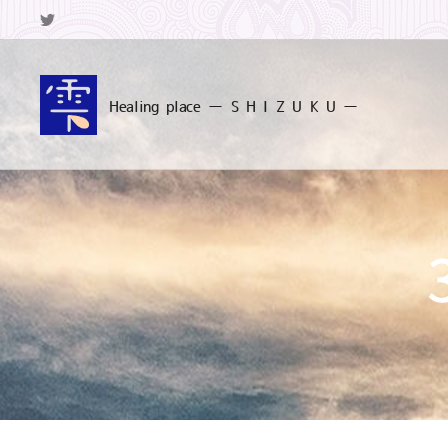
Healing
place ー S
H I Z U K U ー