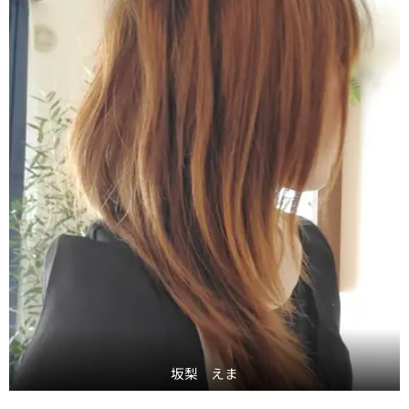
坂梨 えま