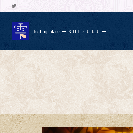
Healing
place ー S
H I Z U K U ー