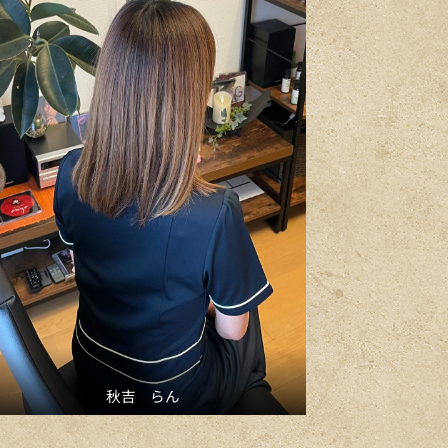
秋吉 らん