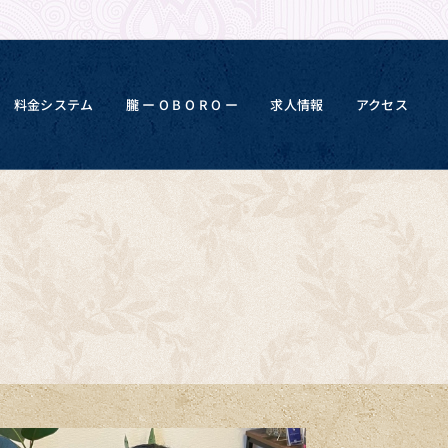
料金システム
朧 ー O B O R O ー
求人情報
アクセス