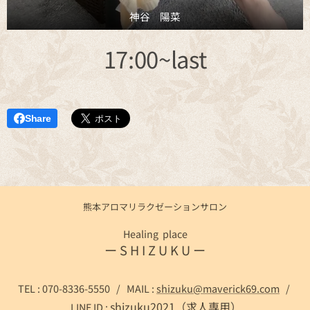
神谷 陽菜
17:00~last
Share
熊本アロマリラクゼーションサロン
Healing place
ー S H I Z U K U ー
TEL : 070-8336-5550 / MAIL :
shizuku@maverick69.com
/
shizuku2021（求人専用）
LINE ID :