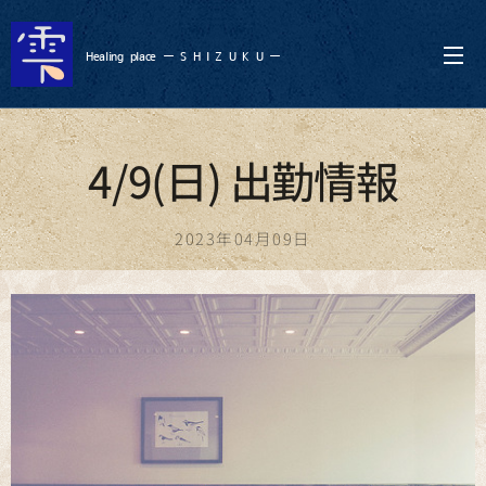
Healing
place ー S
H I Z U K U ー
4/9(日) 出勤情報
2023年04月09日