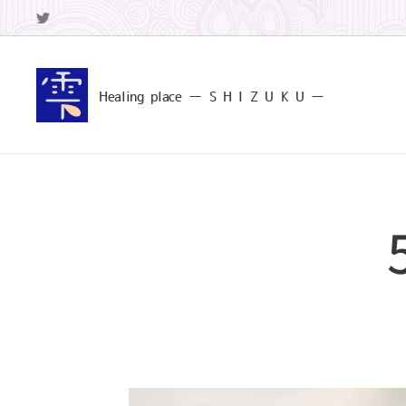
Healing
place ー S
H I Z U K U ー