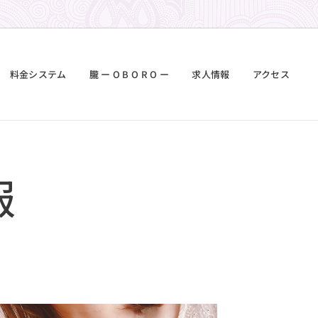
料金システム
朧 ー O B O R O ー
求人情報
アクセス
報