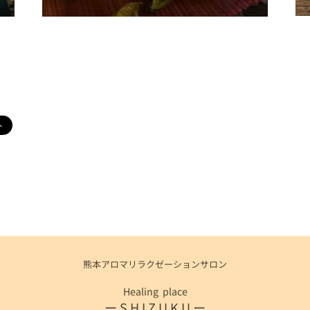
熊本アロマリラクゼーションサロン
Healing place
ー S H I Z U K U ー