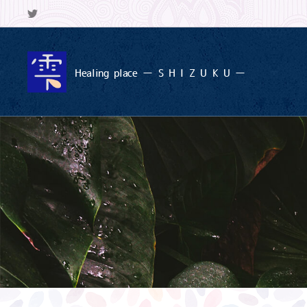
Healing
place ー S
H I Z U K U ー