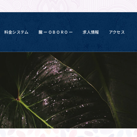
料金システム
朧 ー O B O R O ー
求人情報
アクセス