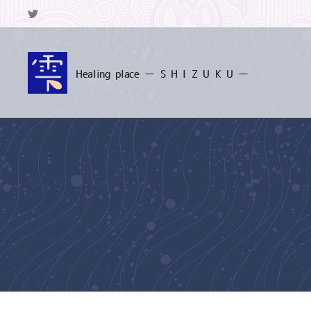
Healing
place ー S
H I Z U K U ー