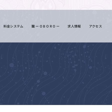
料金システム
朧 ー O B O R O ー
求人情報
アクセス
報