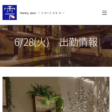
Healing
place ー S
H I Z U K U ー
6/28(火) 出勤情報
2022年06月28日