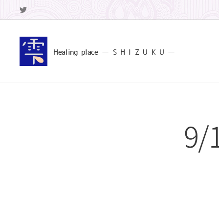
Healing
place ー S
H I Z U K U ー
9