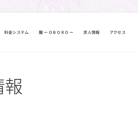
料金システム
朧 ー O B O R O ー
求人情報
アクセス
情報