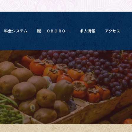
料金システム
朧 ー O B O R O ー
求人情報
アクセス