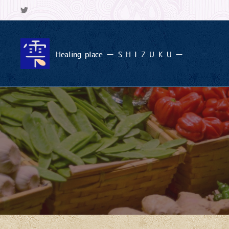
Healing
place ー S
H I Z U K U ー